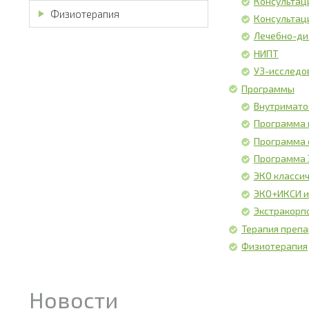
Консультац
Физиотерапия
Консультац
Лечебно-ди
НИПТ
УЗ-исследо
Программы
Внутримато
Программа 
Программа 
Программа 
ЭКО класси
ЭКО+ИКСИ и
Экстракорп
Терапия преп
Физиотерапия
Новости