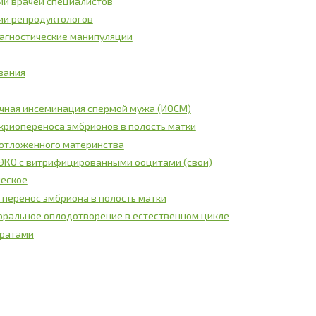
ии врачей специалистов
ии репродуктологов
агностические манипуляции
вания
чная инсеминация спермой мужа (ИОСМ)
криопереноса эмбрионов в полость матки
отложенного материнства
ЭКО с витрифицированными ооцитами (свои)
ческое
 перенос эмбриона в полость матки
оральное оплодотворение в естественном цикле
аратами