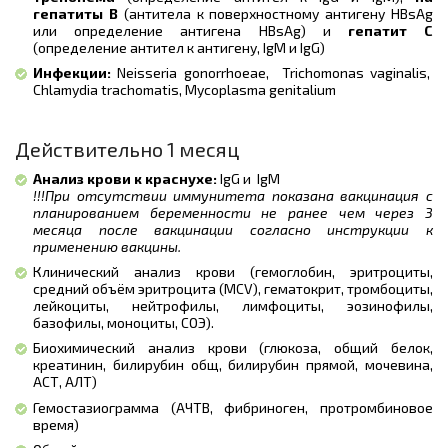
гепатиты В
(антитела к поверхностному антигену HBsAg
или определение антигена HBsAg) и
гепатит С
(определение антител к антигену, IgM и IgG)
Инфекции:
Neisseria gonorrhoeae, Trichomonas vaginalis,
Chlamydia trachomatis, Mycoplasma genitalium
Действительно 1 месяц
Анализ крови к краснухе:
IgG и IgM
!!!При отсутствии иммунитета показана вакцинация с
планированием беременности не ранее чем через 3
месяца после вакцинации согласно инструкции к
применению вакцины.
Клинический анализ крови (гемоглобин, эритроциты,
средний объём эритроцита (MCV), гематокрит, тромбоциты,
лейкоциты, нейтрофилы, лимфоциты, эозинофилы,
базофилы, моноциты, СОЭ).
Биохимический анализ крови (глюкоза, общий белок,
креатинин, билирубин общ, билирубин прямой, мочевина,
АСТ, АЛТ)
Гемостазиограмма (АЧТВ, фибриноген, протромбиновое
время)