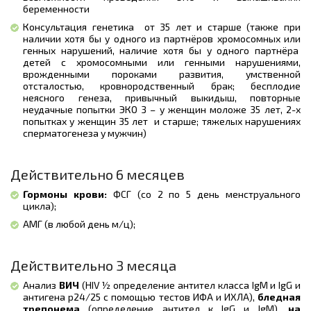
беременности
Консультация генетика от 35 лет и старше (также при
наличии хотя бы у одного из партнёров хромосомных или
генных нарушений, наличие хотя бы у одного партнёра
детей с хромосомными или генными нарушениями,
врожденными пороками развития, умственной
отсталостью, кровнородственный брак; бесплодие
неясного генеза, привычный выкидыш, повторные
неудачные попытки ЭКО 3 – у женщин моложе 35 лет, 2-х
попытках у женщин 35 лет и старше; тяжелых нарушениях
сперматогенеза у мужчин)
Действительно 6 месяцев
Гормоны крови:
ФСГ (со 2 по 5 день менструального
цикла);
АМГ (в любой день м/ц);
Действительно 3 месяца
Анализ
ВИЧ
(HIV ½ определение антител класса IgM и IgG и
антигена р24/25 с помощью тестов ИФА и ИХЛА),
бледная
трепонема
(определение антител к IgG и IgM),
на