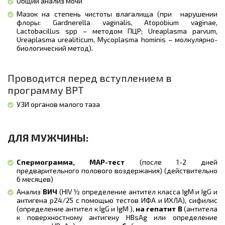
Общий анализ мочи
Мазок на степень чистоты влагалища (при нарушении
флоры: Gardnerella vaginalis, Atopobium vaginae,
Lactobacillus spp – методом ПЦР; Ureaplasma parvum,
Ureaplasma urealiticum, Mycoplasma hominis – молкулярно-
биологический метод).
Проводится перед вступлением в
программу ВРТ
УЗИ органов малого таза
ДЛЯ МУЖЧИНЫ:
Спермограмма
, МАР-тест
(после 1-2 дней
предварительного полового воздержания) (действительно
6 месяцев)
Анализ
ВИЧ
(HIV ½ определение антител класса IgM и IgG и
антигена р24/25 с помощью тестов ИФА и ИХЛА), сифилис
(определение антител к IgG и IgM ),
на гепатит В
(антитела
к поверхностному антигену HBsAg или определение